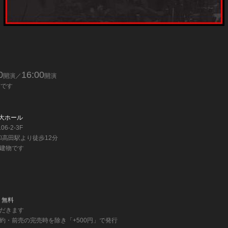
0
16:00
開演／
開演
前です
 大ホール
6-2-3F
和高田駅より徒歩12分
建物です
：無料
だきます
約・前売の完売時を除き「+500円」で発行