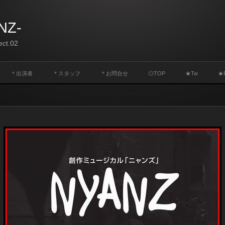
NZ-
t.02
＊出演者
＊スタッフ
＊お問合せ
◎TOP
★Tw
★