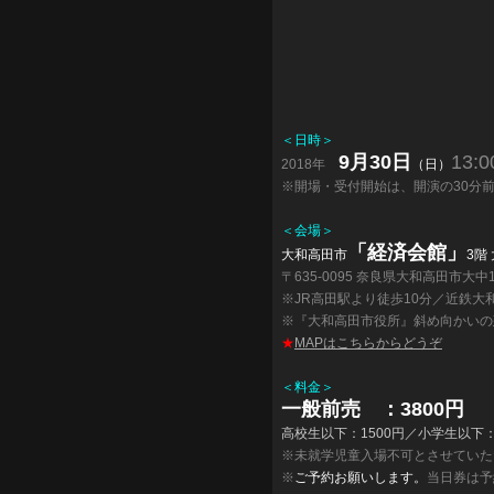
＜日時＞
9月30日
13:0
2018年
（日）
※開場・受付開始は、開演の30分
＜会場＞
「経済会館」
大和高田市
3階
〒635-0095 奈良県大和高田市大中10
※JR高田駅より徒歩10分／近鉄大
※『大和高田市役所』斜め向かいの
★
MAPはこちらからどうぞ
＜料金＞
一般前売 ：3800円
高校生以下：1500円／小学生以下
※未就学児童入場不可とさせていた
※
ご予約お願いします。
当日券は予