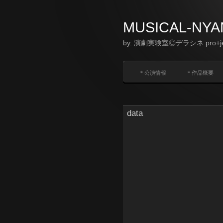
MUSICAL-NYA
by. 演劇実験室◎デラシネ pro+jec
＊公演情報
＊作品概要
data